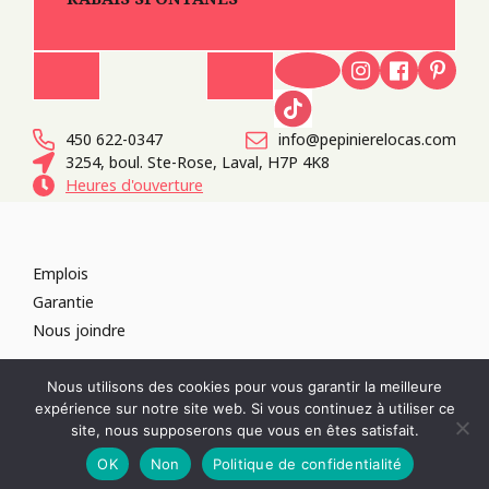
450 622-0347
info@pepinierelocas.com
3254, boul. Ste-Rose, Laval, H7P 4K8
Heures d'ouverture
Emplois
Garantie
Nous joindre
TOUS DROITS RÉSERVÉS 2026
PÉPINIÈRE LOCAS
CONCEPTION DE
Nous utilisons des cookies pour vous garantir la meilleure
SITES WEB :
PAR DESIGN, AGENCE WEB
expérience sur notre site web. Si vous continuez à utiliser ce
RÉVOQUER LE CONSENTEMENT
site, nous supposerons que vous en êtes satisfait.
POLITIQUE DE CONFIDENTIALITÉ
OK
Non
Politique de confidentialité