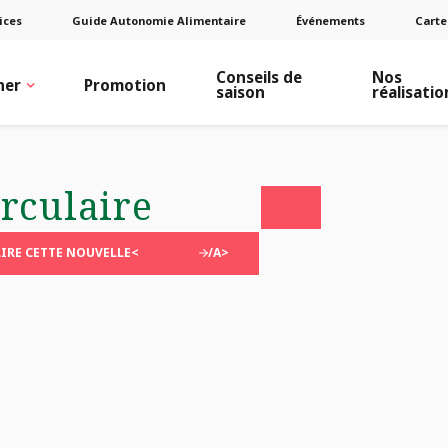
ices
Guide Autonomie Alimentaire
Événements
Carte
Conseils de
Nos
ner
Promotion
saison
réalisatio
irculaire
LIRE CETTE NOUVELLE<
/A>