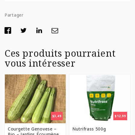
Partager
Ces produits pourraient
vous intéresser
$
3,49
$
12,99
Courgette Genovese –
Nutrifrass 500g
Bio – Jardins Écoumène