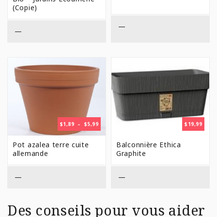
(Copie)
—
—
PLAGE
$
1,89
–
$
5,99
$
19,99
DE
PRIX :
Pot azalea terre cuite
Balconnière Ethica
$1,89
allemande
Graphite
À
$5,99
—
—
Des conseils pour vous aider