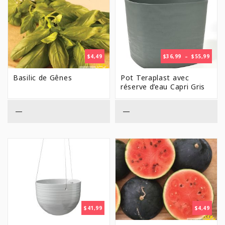
PLAG
$
4,49
$
36,99
–
$
55,99
DE
PRIX 
Basilic de Gênes
Pot Teraplast avec
$36,9
réserve d’eau Capri Gris
À
$55,9
—
—
$
41,99
$
4,49