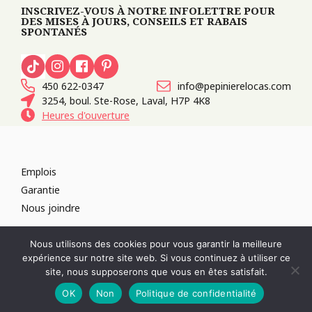
INSCRIVEZ-VOUS À NOTRE INFOLETTRE POUR
DES MISES À JOURS, CONSEILS ET RABAIS
SPONTANÉS
450 622-0347
info@pepinierelocas.com
3254, boul. Ste-Rose, Laval, H7P 4K8
Heures d'ouverture
Emplois
Garantie
Nous joindre
TOUS DROITS RÉSERVÉS 2026
PÉPINIÈRE LOCAS
CONCEPTION DE
Nous utilisons des cookies pour vous garantir la meilleure
SITES WEB :
PAR DESIGN, AGENCE WEB
expérience sur notre site web. Si vous continuez à utiliser ce
RÉVOQUER LE CONSENTEMENT
site, nous supposerons que vous en êtes satisfait.
POLITIQUE DE CONFIDENTIALITÉ
OK
Non
Politique de confidentialité