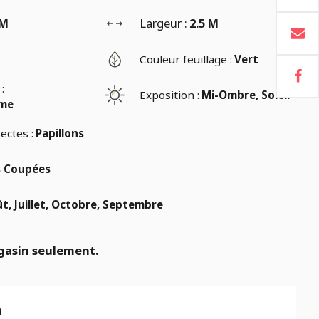
 M
Largeur :
2.5 M
Couleur feuillage :
Vert
:
Exposition :
Mi-Ombre, Soleil
ème
ectes :
Papillons
s Coupées
t, Juillet, Octobre, Septembre
gasin seulement.
n