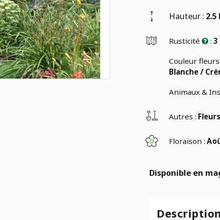
Hauteur :
2.5
Rusticité
:
3
Couleur fleurs 
Blanche / Cr
Animaux & Ins
Autres :
Fleur
Floraison :
Aoû
Disponible en ma
Descriptio