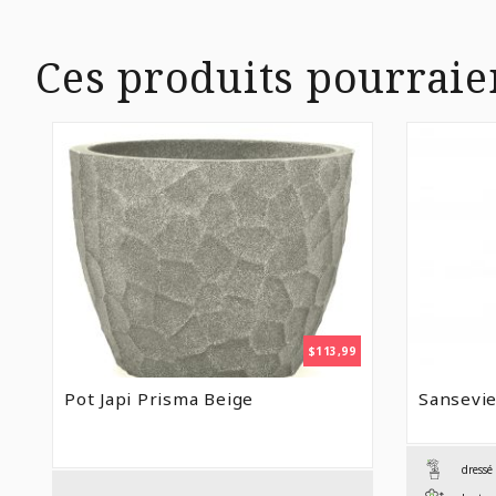
Ces produits pourraie
$
113,99
Pot Japi Prisma Beige
Sansevie
dressé