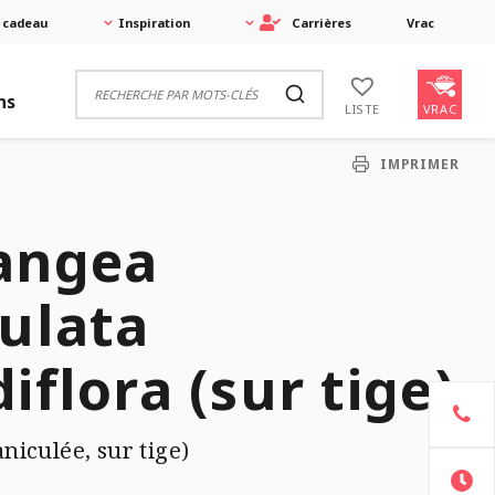
 cadeau
Inspiration
Carrières
Vrac
ns
VRAC
LISTE
IMPRIMER
angea
ulata
iflora (sur tige)
iculée, sur tige)