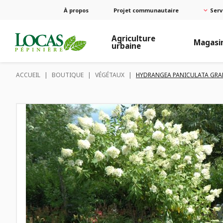
À propos
Projet communautaire
Serv
Agriculture
Magasi
urbaine
ACCUEIL
|
BOUTIQUE
|
VÉGÉTAUX
|
HYDRANGEA PANICULATA GRAN