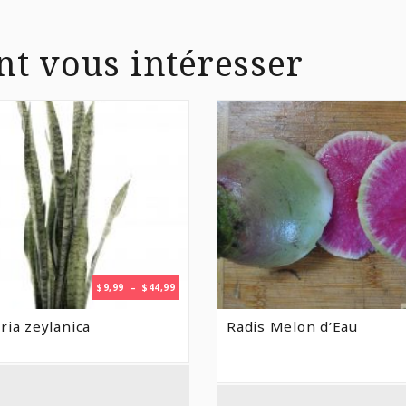
nt vous intéresser
PLAGE
$
9,99
–
$
44,99
DE
PRIX :
ria zeylanica
Radis Melon d’Eau
$9,99
À
$44,99