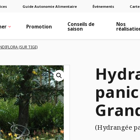
ices
Guide Autonomie Alimentaire
Événements
Carte
Conseils de
Nos
ner
Promotion
saison
réalisatio
DIFLORA (SUR TIGE)
Hydr
panic
Grand
(Hydrangée pan