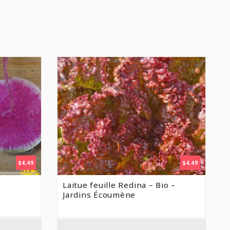
$
4,49
$
4,49
Laitue feuille Redina – Bio –
Jardins Écoumène