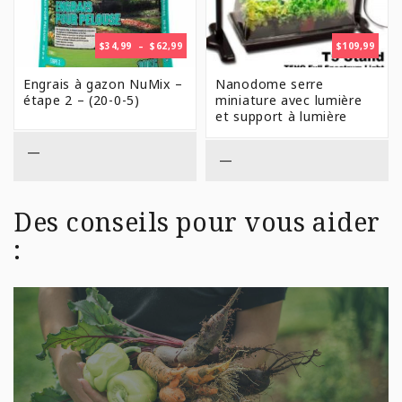
PLAGE
$
34,99
–
$
62,99
$
109,99
DE
PRIX :
Engrais à gazon NuMix –
Nanodome serre
$34,99
étape 2 – (20-0-5)
miniature avec lumière
À
et support à lumière
$62,99
—
—
Des conseils pour vous aider
: