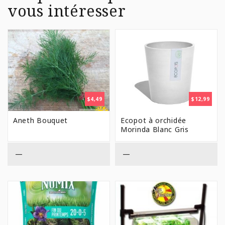
vous intéresser
$
4,49
$
12,99
Aneth Bouquet
Ecopot à orchidée
Morinda Blanc Gris
—
—