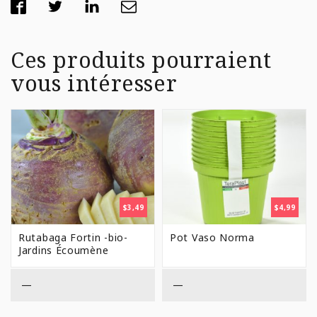
Ces produits pourraient
vous intéresser
$
3,49
$
4,99
Rutabaga Fortin -bio-
Pot Vaso Norma
Jardins Écoumène
—
—