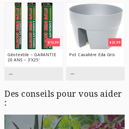
$
12,99
$
23,99
Géotextile – GARANTIE
Pot Cavalière Eda Gris
20 ANS – 3’X25′
—
—
Des conseils pour vous aider
: