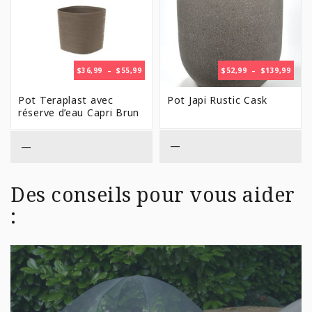
PLAGE
PLAG
$
36,99
–
$
55,99
$
52,99
–
$
139,99
DE
DE
PRIX :
PRIX 
Pot Teraplast avec
Pot Japi Rustic Cask
$36,99
$52,9
réserve d’eau Capri Brun
À
À
$55,99
$139,
—
—
Des conseils pour vous aider
: