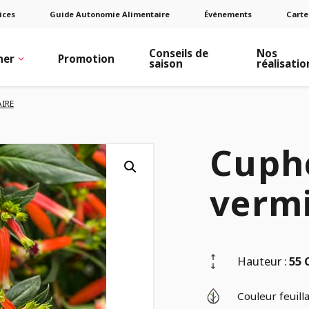
ices
Guide Autonomie Alimentaire
Événements
Carte
Conseils de
Nos
ner
Promotion
saison
réalisatio
IRE
Cuph
vermi
Hauteur :
55
Couleur feuilla