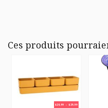
Ces produits pourraie
PLAGE
$
20,99
–
$
29,99