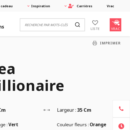
 cadeau
Inspiration
Carrières
Vrac
ns
VRAC
LISTE
IMPRIMER
ea
llionaire
 Cm
Largeur :
35 Cm
ge :
Vert
Couleur fleurs :
Orange