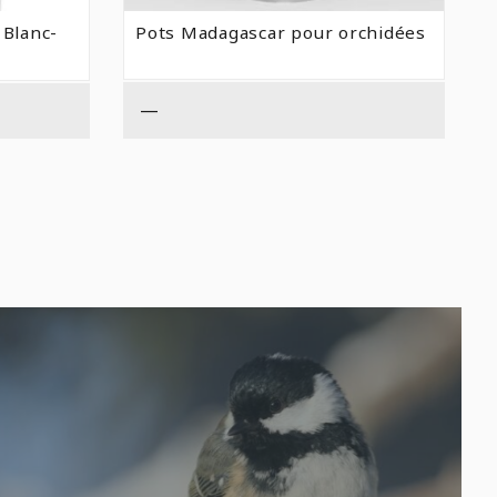
DE
PRIX :
 Blanc-
Pots Madagascar pour orchidées
$4,69
À
$5,79
—