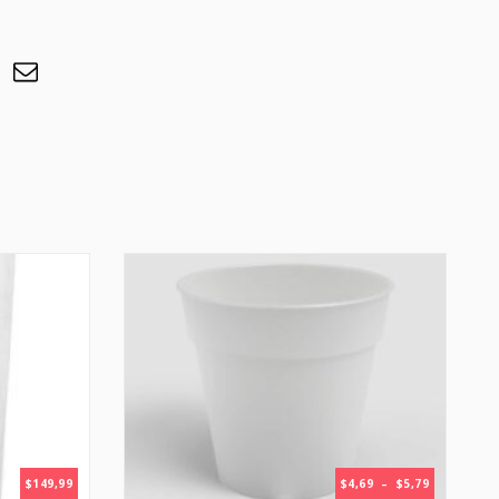
PLAGE
$
149,99
$
4,69
–
$
5,79