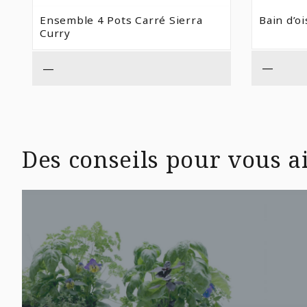
DE
PRIX :
Ensemble 4 Pots Carré Sierra
Bain d’o
$20,99
Curry
À
$29,99
—
—
Des conseils pour vous ai