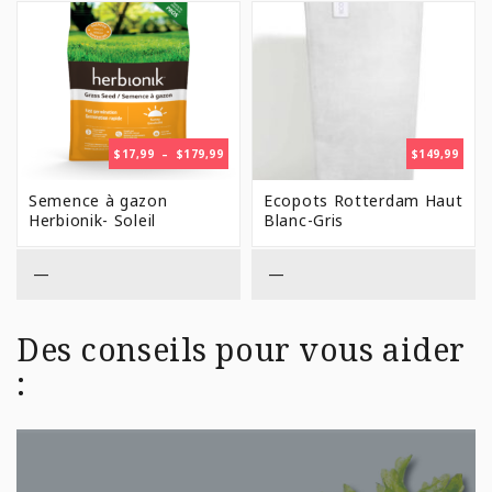
PLAGE
$
17,99
–
$
179,99
$
149,99
DE
PRIX :
Semence à gazon
Ecopots Rotterdam Haut
$17,99
Herbionik- Soleil
Blanc-Gris
À
$179,99
—
—
Des conseils pour vous aider
: