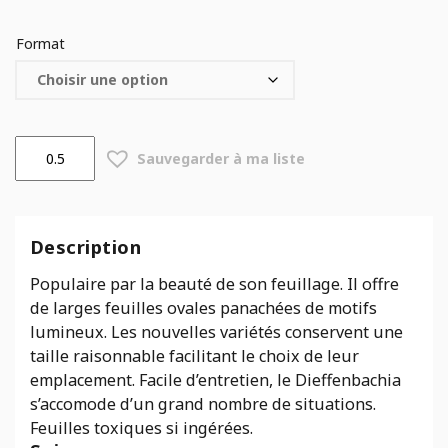
Format
quantité
Sauvegarder à ma liste
de
Dieffenbachia
Camouflage
Description
Populaire par la beauté de son feuillage. Il offre
de larges feuilles ovales panachées de motifs
lumineux. Les nouvelles variétés conservent une
taille raisonnable facilitant le choix de leur
emplacement. Facile d’entretien, le Dieffenbachia
s’accomode d’un grand nombre de situations.
Feuilles toxiques si ingérées.