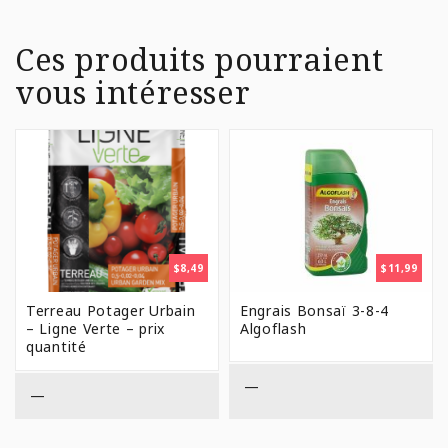
Ces produits pourraient
vous intéresser
$
8,49
$
11,99
Terreau Potager Urbain
Engrais Bonsaï 3-8-4
– Ligne Verte – prix
Algoflash
quantité
—
—