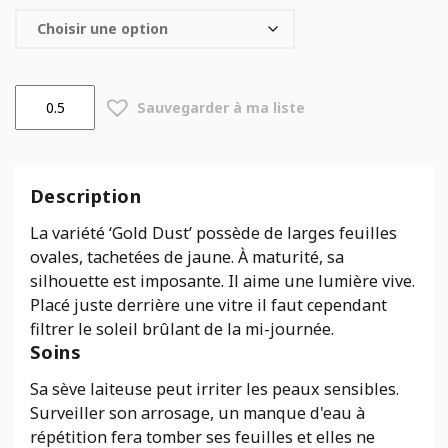
quantité
Sauvegarder à ma liste
de
Codiaeum
Gold
dust
Description
La variété ‘Gold Dust’ possède de larges feuilles
ovales, tachetées de jaune. À maturité, sa
silhouette est imposante. Il aime une lumière vive.
Placé juste derrière une vitre il faut cependant
filtrer le soleil brûlant de la mi-journée.
Soins
Sa sève laiteuse peut irriter les peaux sensibles.
Surveiller son arrosage, un manque d'eau à
répétition fera tomber ses feuilles et elles ne