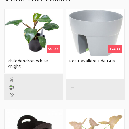
$
31,99
$
23,99
Philodendron White
Pot Cavalière Eda Gris
Knight
—
—
—
—