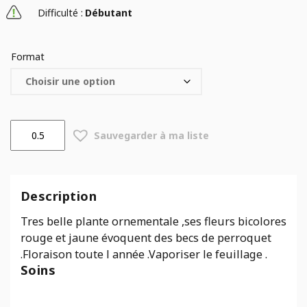
Difficulté :
Débutant
Format
quantité
Sauvegarder à ma liste
de
Impatiens
niamniamensis
Description
Tres belle plante ornementale ,ses fleurs bicolores
rouge et jaune évoquent des becs de perroquet
.Floraison toute l année .Vaporiser le feuillage .
Soins