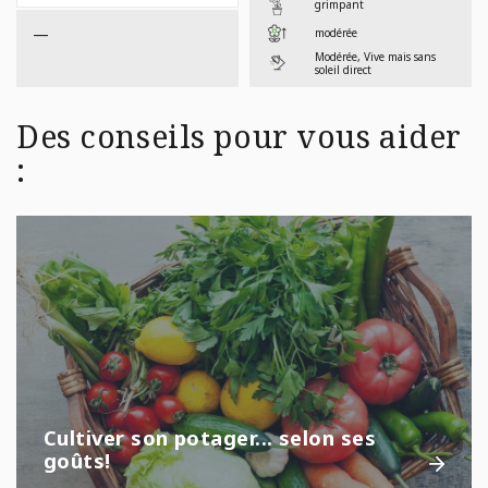
grimpant
—
modérée
Modérée, Vive mais sans
soleil direct
Des conseils pour vous aider
:
Cultiver son potager... selon ses
goûts!