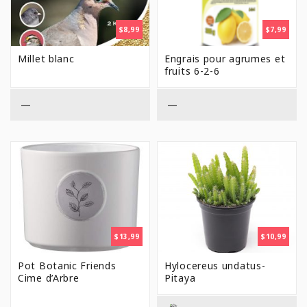
$
8,99
$
7,99
Millet blanc
Engrais pour agrumes et
fruits 6-2-6
—
—
$
13,99
$
10,99
Pot Botanic Friends
Hylocereus undatus-
Cime d’Arbre
Pitaya