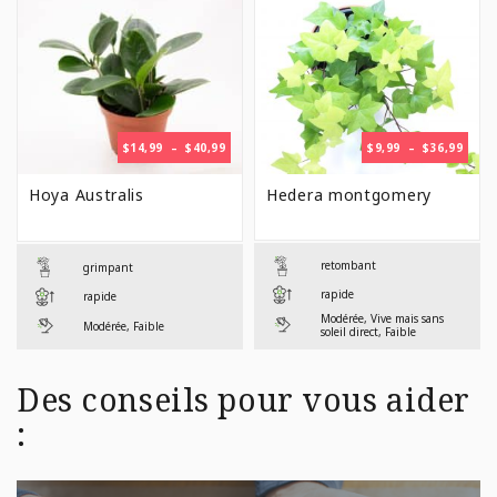
PLAGE
PLAG
$
14,99
–
$
40,99
$
9,99
–
$
36,99
DE
DE
PRIX :
PRIX 
Hoya Australis
Hedera montgomery
$14,99
$9,99
À
À
$40,99
$36,9
retombant
grimpant
rapide
rapide
Modérée, Vive mais sans
Modérée, Faible
soleil direct, Faible
Des conseils pour vous aider
: