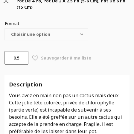
Pot De 4 Po, Pot De 2 À 2.5 Po (5-6 Cm), Pot De 6 Po
(15 Cm)
Format
quantité
Sauvegarder à ma liste
de
Echinopsis
Description
Vous avez en main non pas un cactus mais deux.
Cette jolie tête colorée, privée de chlorophylle
(partie verte) est incapable de subvenir à ses
besoins. Elle a été greffée sur un autre cactus qui
accepte de la prendre en charge. Fragile, il est
préférable de les laisser dans leur pot.