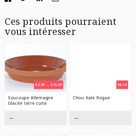
Ces produits pourraient
vous intéresser
PLAGE
$
2,49
–
$
16,49
$
5,19
DE
PRIX :
Soucoupe Allemagne
Chou Kale Rogue
$2,49
Glacée terre cuite
À
$16,49
—
—