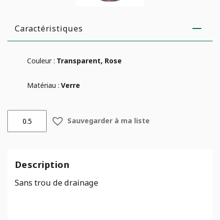
Caractéristiques
Couleur :
Transparent, Rose
Matériau :
Verre
quantité
Sauvegarder à ma liste
de
Vase
Salinas
Marbré
Description
Framboise
Sans trou de drainage