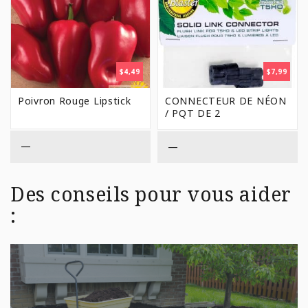
$
4,49
$
7,99
Poivron Rouge Lipstick
CONNECTEUR DE NÉON
/ PQT DE 2
—
—
Des conseils pour vous aider
: