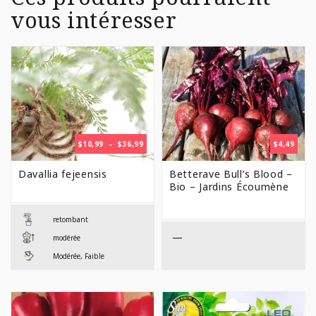
vous intéresser
PLAGE
$
10,99
–
$
36,99
$
4,49
DE
PRIX :
Davallia fejeensis
Betterave Bull’s Blood –
$10,99
Bio – Jardins Écoumène
À
$36,99
retombant
—
modérée
Modérée, Faible