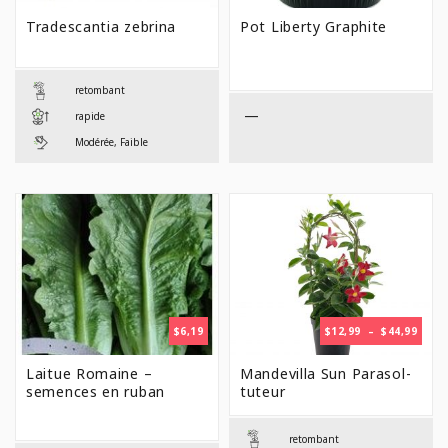
DE
DE
PRIX :
PRIX 
Tradescantia zebrina
Pot Liberty Graphite
$6,99
$7,99
À
À
$36,99
$18,9
retombant
—
rapide
Modérée, Faible
PLAG
$
6,19
$
12,99
–
$
44,99
DE
PRIX 
Laitue Romaine –
Mandevilla Sun Parasol-
$12,9
semences en ruban
tuteur
À
$44,9
retombant