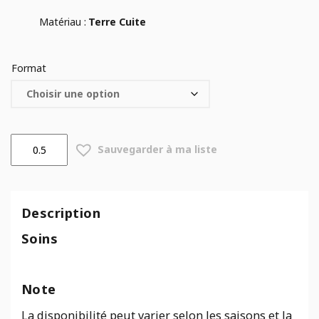
Matériau :
Terre Cuite
Format
quantité
Sauvegarder à ma liste
de
Soucoupe
terre
cuite
Description
Umbra
Soins
Note
La disponibilité peut varier selon les saisons et la