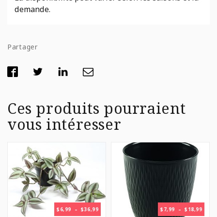
demande.
Partager
Ces produits pourraient
vous intéresser
PLAGE
PLAG
$
6,99
–
$
36,99
$
7,99
–
$
18,99