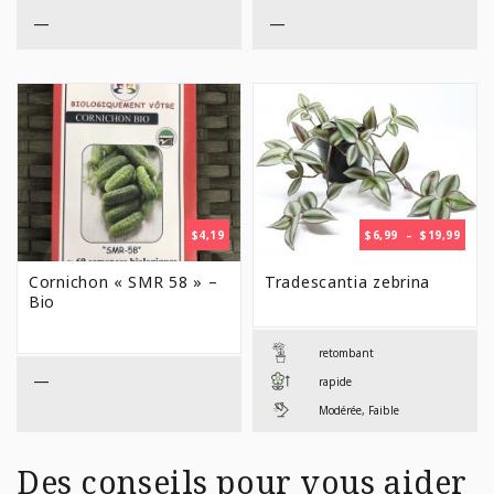
$59,99
$29,9
—
—
PLAG
$
4,19
$
6,99
–
$
19,99
DE
PRIX 
Cornichon « SMR 58 » –
Tradescantia zebrina
$6,99
Bio
À
$19,9
retombant
—
rapide
Modérée, Faible
Des conseils pour vous aider