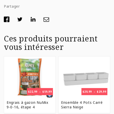
Partager
Ces produits pourraient
vous intéresser
PLAGE
PLAG
$
22,99
–
$
59,99
$
20,99
–
$
29,99
DE
DE
PRIX :
PRIX 
Engrais à gazon NuMix
Ensemble 4 Pots Carré
$22,99
$20,9
9-0-16, étape 4
Sierra Neige
À
À