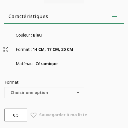
Caractéristiques
Couleur :
Bleu
Format :
14 CM, 17 CM, 20 CM
Matériau :
Céramique
Format
quantité
Sauvegarder à ma liste
de
Pot