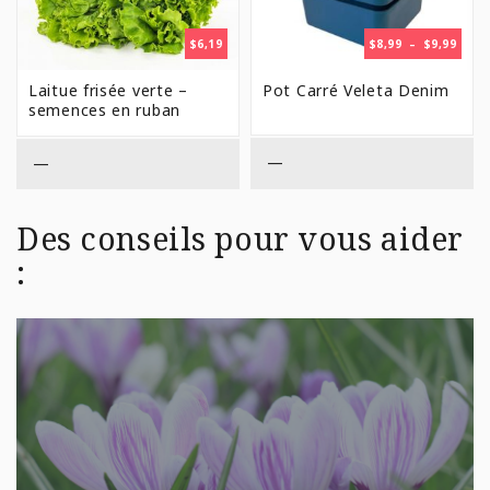
PLAG
$
6,19
$
8,99
–
$
9,99
DE
PRIX 
Laitue frisée verte –
Pot Carré Veleta Denim
$8,99
semences en ruban
À
$9,99
—
—
Des conseils pour vous aider
: