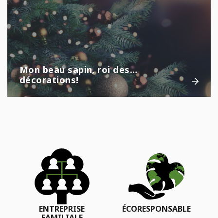
Mon beau sapin, roi des…
décorations!
ENTREPRISE
ÉCORESPONSABLE
FAMILIALE