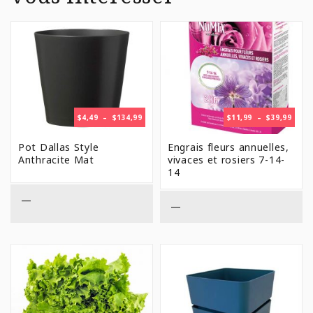
PLAGE
PLAG
$
4,49
–
$
134,99
$
11,99
–
$
39,99
DE
DE
PRIX :
PRIX 
Pot Dallas Style
Engrais fleurs annuelles,
$4,49
$11,9
Anthracite Mat
vivaces et rosiers 7-14-
À
À
14
$134,99
$39,9
—
—