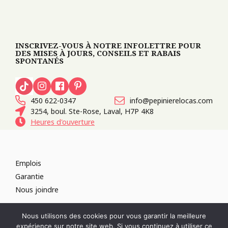
INSCRIVEZ-VOUS À NOTRE INFOLETTRE POUR
DES MISES À JOURS, CONSEILS ET RABAIS
SPONTANÉS
450 622-0347
info@pepinierelocas.com
3254, boul. Ste-Rose, Laval, H7P 4K8
Heures d'ouverture
Emplois
Garantie
Nous joindre
TOUS DROITS RÉSERVÉS 2026
PÉPINIÈRE LOCAS
CONCEPTION DE
Nous utilisons des cookies pour vous garantir la meilleure
SITES WEB :
PAR DESIGN, AGENCE WEB
expérience sur notre site web. Si vous continuez à utiliser ce
RÉVOQUER LE CONSENTEMENT