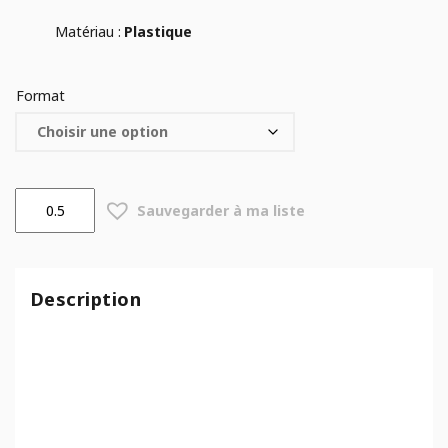
Matériau :
Plastique
Format
quantité
Sauvegarder à ma liste
de
Pot
Japi
Prisma
Description
Conic
Noir