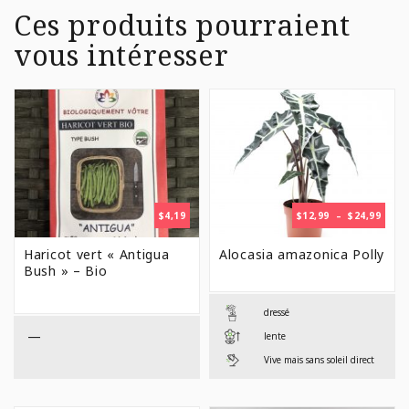
Ces produits pourraient
vous intéresser
PLAG
$
4,19
$
12,99
–
$
24,99
DE
PRIX 
Haricot vert « Antigua
Alocasia amazonica Polly
$12,9
Bush » – Bio
À
$24,9
dressé
—
lente
Vive mais sans soleil direct