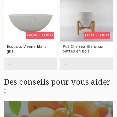
PLAGE
PLAG
$
64,99
–
$
129,99
$
41,99
–
$
89,99
DE
DE
PRIX :
PRIX 
Ecopots Vienna blanc
Pot Chelsea Blanc sur
$64,99
$41,9
gris
pattes en bois
À
À
$129,99
$89,9
—
—
Des conseils pour vous aider
: