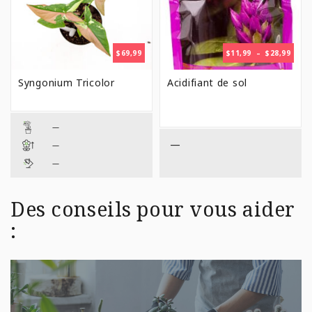
PLAG
$
69,99
$
11,99
–
$
28,99
DE
PRIX 
Syngonium Tricolor
Acidifiant de sol
$11,9
À
$28,9
—
—
—
—
Des conseils pour vous aider
: