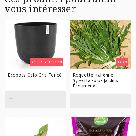
vous intéresser
PLAGE
$
38,99
–
$
119,99
$
4,49
DE
PRIX :
Ecopots Oslo Gris Foncé
Roquette italienne
$38,99
Sylvetta -bio- Jardins
À
Écoumène
$119,99
—
—