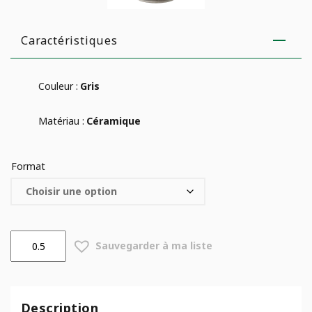
Caractéristiques
Couleur :
Gris
Matériau :
Céramique
Format
quantité
Sauvegarder à ma liste
de
Pot
Alberta
Fashion
Description
Effet