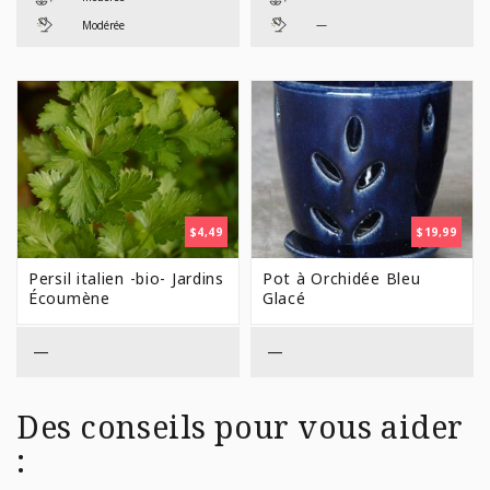
—
Modérée
$
4,49
$
19,99
Persil italien -bio- Jardins
Pot à Orchidée Bleu
Écoumène
Glacé
—
—
Des conseils pour vous aider
: