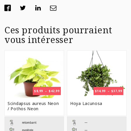
Ces produits pourraient
vous intéresser
PLAGE
PLAG
$
8,99
–
$
42,99
$
14,99
–
$
37,99
DE
DE
PRIX :
PRIX 
Scindapsus aureus Neon
Hoya Lacunosa
$8,99
$14,9
/ Pothos Neon
À
À
$42,99
$37,9
—
retombant
—
modérée