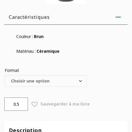
Caractéristiques
Couleur :
Brun
Matériau :
Céramique
Format
quantité
Sauvegarder à ma liste
de
Pot
Alberta
Fashion
Description
Effet