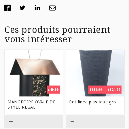
Ces produits pourraient
vous intéresser
PLAG
$
49,99
$
184,99
–
$
324,99
DE
PRIX 
MANGEOIRE OVALE DE
Pot linea plastique gris
$184,
STYLE REGAL
À
$324,
—
—