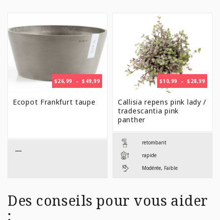
PLAGE
PLAG
$
26,99
–
$
49,99
$
10,99
–
$
28,99
DE
DE
PRIX :
PRIX 
Ecopot Frankfurt taupe
Callisia repens pink lady /
$26,99
$10,9
tradescantia pink
À
À
panther
$49,99
$28,9
retombant
—
rapide
Modérée, Faible
Des conseils pour vous aider
: