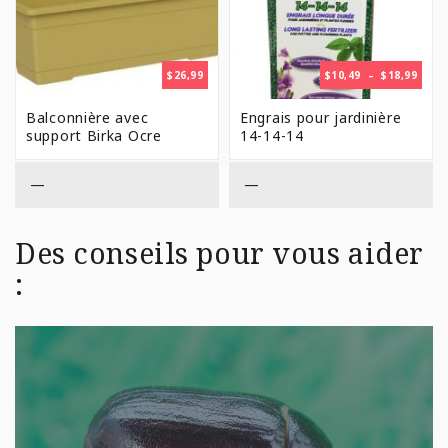
PLAG
$
26,99
$
10,49
–
$
18,99
DE
PRIX 
Balconnière avec
Engrais pour jardinière
$10,4
support Birka Ocre
14-14-14
À
$18,9
—
—
Des conseils pour vous aider
: