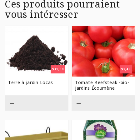
Ces produits pourraient
vous intéresser
$
49,00
$
3,49
Terre à jardin Locas
Tomate Beefsteak -bio-
Jardins Écoumène
—
—