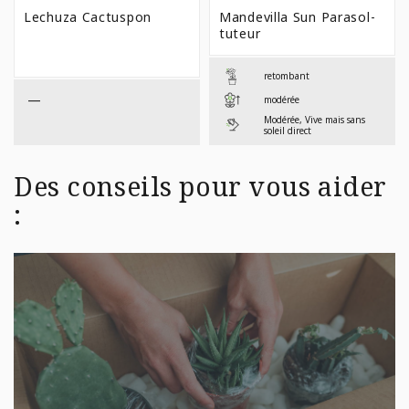
PRIX :
PRIX 
Lechuza Cactuspon
Mandevilla Sun Parasol-
$21,99
$12,9
tuteur
À
À
$42,99
$44,9
retombant
—
modérée
Modérée, Vive mais sans
soleil direct
Des conseils pour vous aider
: