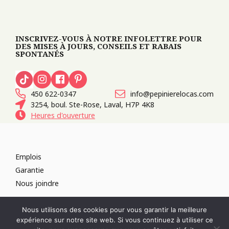
INSCRIVEZ-VOUS À NOTRE INFOLETTRE POUR
DES MISES À JOURS, CONSEILS ET RABAIS
SPONTANÉS
450 622-0347
info@pepinierelocas.com
3254, boul. Ste-Rose, Laval, H7P 4K8
Heures d'ouverture
Emplois
Garantie
Nous joindre
TOUS DROITS RÉSERVÉS 2026
PÉPINIÈRE LOCAS
CONCEPTION DE
Nous utilisons des cookies pour vous garantir la meilleure
SITES WEB :
PAR DESIGN, AGENCE WEB
expérience sur notre site web. Si vous continuez à utiliser ce
RÉVOQUER LE CONSENTEMENT