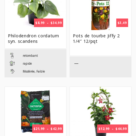
PLAGE
$
8,99
–
$
34,99
$
3,49
DE
PRIX :
Philodendron cordatum
Pots de tourbe Jiffy 2
$8,99
syn. scandens
1/4″ 12/pqt
À
$34,99
retombant
—
rapide
Modérée, Faible
PLAGE
PLAG
$
21,99
–
$
42,99
$
12,99
–
$
44,99
DE
DE