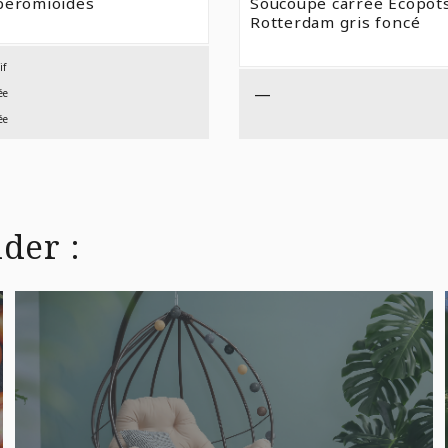
peromioides
Soucoupe carrée Ecopot
$6,99
Rotterdam gris foncé
À
$21,99
if
—
ée
ée
der :