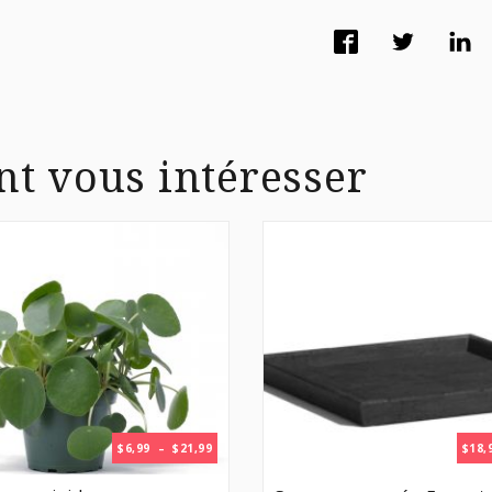
nt vous intéresser
PLAGE
$
6,99
–
$
21,99
$
18,
DE
PRIX :