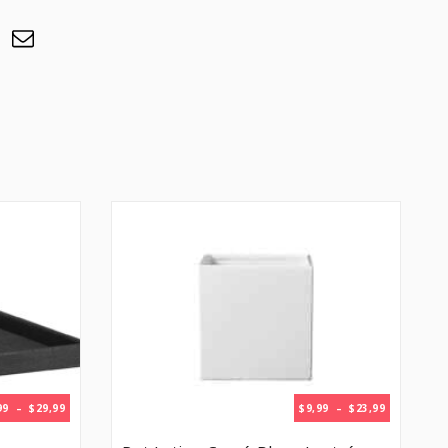
PLAGE
PLAGE
99
–
$
29,99
$
9,99
–
$
23,99
DE
DE
PRIX :
PRIX :