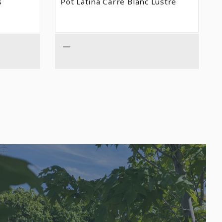
s
Pot Latina Carré Blanc Lustré
$18,99
$9,99
À
À
$29,99
$23,99
—