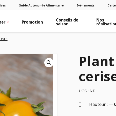
ices
Guide Autonomie Alimentaire
Événements
Carte
Conseils de
Nos
ner
Promotion
saison
réalisatio
AUNES
Plant
ceris
UGS :
ND
Hauteur :
— 