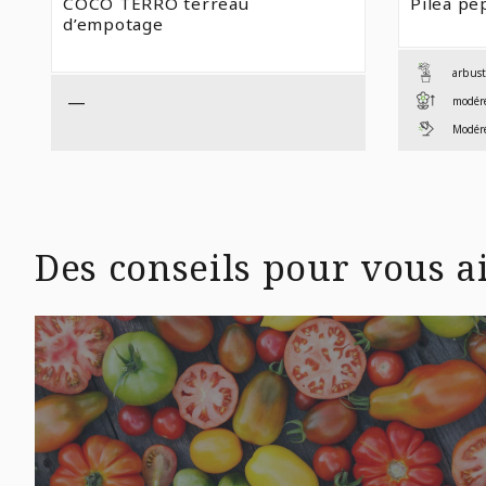
COCO TERRO terreau
Pilea pe
d’empotage
arbust
—
modér
Modér
Des conseils pour vous ai