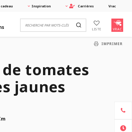
 cadeau
Inspiration
Carrières
Vrac
ns
VRAC
LISTE
IMPRIMER
 de tomates
es jaunes
Cm