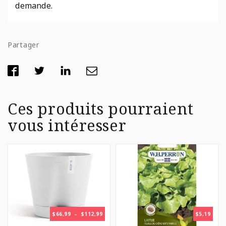
demande.
Partager
Ces produits pourraient
vous intéresser
PLAGE
$
66,99
–
$
112,99
$
5,19
DE