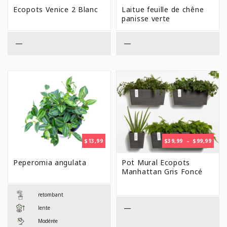
PRIX :
Ecopots Venice 2 Blanc
Laitue feuille de chêne
$66,99
panisse verte
À
$112,99
—
—
PLAG
$
13,99
$
39,99
–
$
99,99
DE
PRIX 
Peperomia angulata
Pot Mural Ecopots
$39,9
Manhattan Gris Foncé
À
$99,9
retombant
—
lente
Modérée