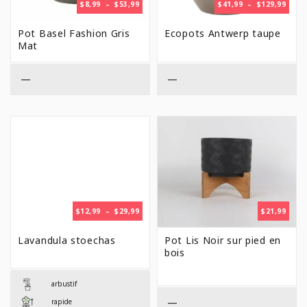
PLAGE
PLAG
$
8,99
–
$
53,99
$
41,99
–
$
129,99
DE
DE
PRIX :
PRIX 
Pot Basel Fashion Gris
Ecopots Antwerp taupe
$8,99
$41,9
Mat
À
À
$53,99
$129,
—
—
PLAGE
$
12,99
–
$
29,99
$
21,99
DE
PRIX :
Lavandula stoechas
Pot Lis Noir sur pied en
$12,99
bois
À
$29,99
arbustif
—
rapide