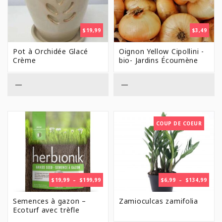
$
19,99
$
3,49
Pot à Orchidée Glacé
Oignon Yellow Cipollini -
Crème
bio- Jardins Écoumène
—
—
COUP DE COEUR
PLAGE
PLAG
$
19,99
–
$
199,99
$
6,99
–
$
134,99
DE
DE
PRIX :
PRIX 
Semences à gazon –
Zamioculcas zamifolia
$19,99
$6,99
Ecoturf avec trèfle
À
À