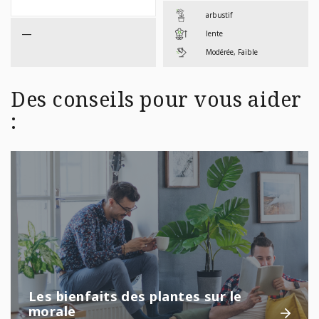
$199,99
$134,
arbustif
—
lente
Modérée, Faible
Des conseils pour vous aider
:
Les bienfaits des plantes sur le
morale