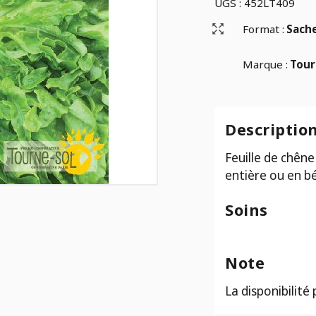
UGS :
452LT409
Format :
Sach
Marque :
Tour
Descriptio
Feuille de chên
entière ou en bé
Soins
Note
La disponibilité