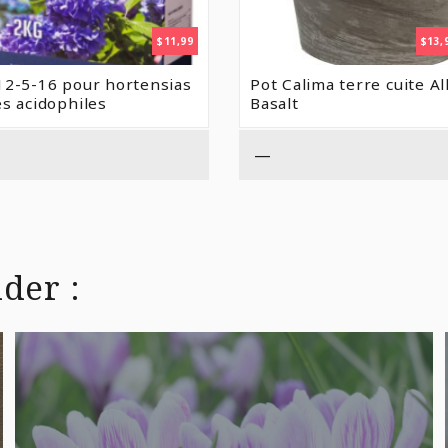
$
11,99
$
13,
12-5-16 pour hortensias
Pot Calima terre cuite A
es acidophiles
Basalt
—
der :