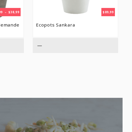
PLAGE
99
–
$
38,99
$
89,99
DE
PRIX :
llemande
Ecopots Sankara
$13,99
À
$38,99
—