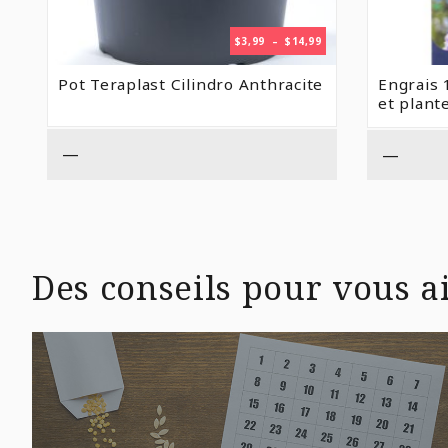
PLAGE
$
3,99
–
$
14,99
DE
PRIX :
Pot Teraplast Cilindro Anthracite
Engrais 
$3,99
et plant
À
$14,99
—
—
Des conseils pour vous ai