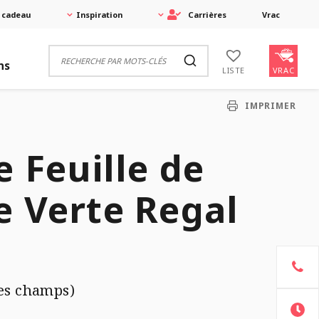
 cadeau
Inspiration
Carrières
Vrac
ns
VRAC
LISTE
IMPRIMER
e Feuille de
 Verte Regal
des champs)