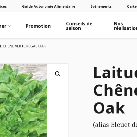
ices
Guide Autonomie Alimentaire
Événements
Carte
Conseils de
Nos
ner
Promotion
saison
réalisatio
DE CHÊNE VERTE REGAL OAK
Laitu
Chêne
Oak
(alias Bleuet 