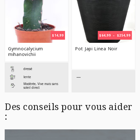
PLAG
$
14,99
$
64,99
–
$
254,99
DE
PRIX 
Gymnocalycium
Pot Japi Linea Noir
$64,9
mihanovichii
À
$254,
dressé
—
lente
Modérée, Vive mais sans
soleil direct
Des conseils pour vous aider
: