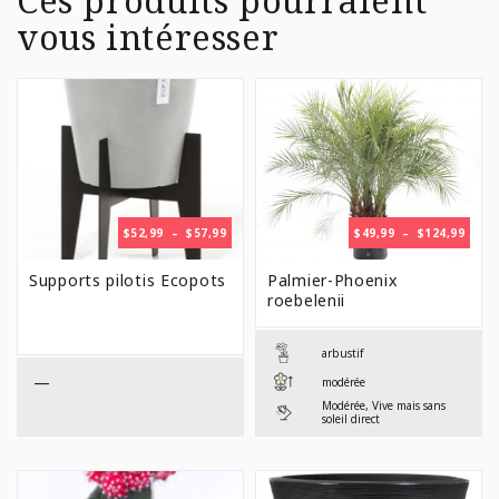
Ces produits pourraient
vous intéresser
PLAGE
PLAG
$
52,99
–
$
57,99
$
49,99
–
$
124,99
DE
DE
PRIX :
PRIX 
Supports pilotis Ecopots
Palmier-Phoenix
$52,99
$49,9
roebelenii
À
À
$57,99
$124,
arbustif
—
modérée
Modérée, Vive mais sans
soleil direct