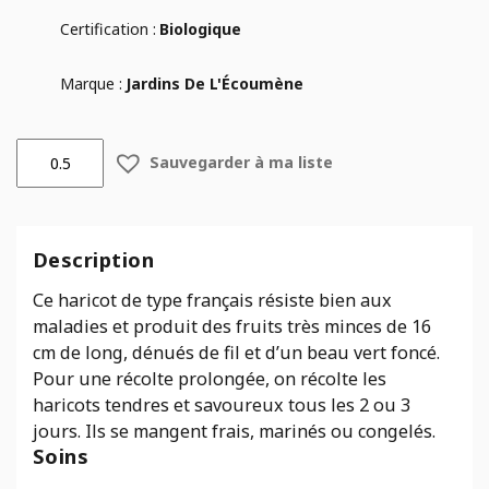
Certification :
Biologique
Marque :
Jardins De L'Écoumène
quantité
Sauvegarder à ma liste
de
Haricot
nain
Maxibel
Description
-
Bio
Ce haricot de type français résiste bien aux
-
maladies et produit des fruits très minces de 16
Jardins
cm de long, dénués de fil et d’un beau vert foncé.
Écoumène
Pour une récolte prolongée, on récolte les
haricots tendres et savoureux tous les 2 ou 3
jours. Ils se mangent frais, marinés ou congelés.
Soins