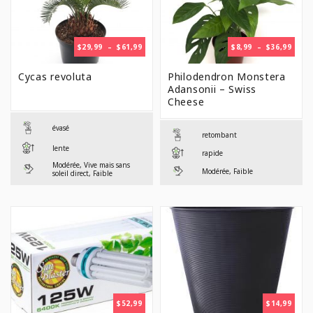
PLAGE
PLAG
$
29,99
–
$
61,99
$
8,99
–
$
36,99
DE
DE
PRIX :
PRIX 
Cycas revoluta
Philodendron Monstera
$29,99
$8,99
Adansonii – Swiss
À
À
Cheese
$61,99
$36,9
évasé
retombant
lente
rapide
Modérée, Vive mais sans
Modérée, Faible
soleil direct, Faible
$
52,99
$
14,99