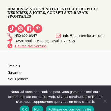
INSCRIVEZ-VOUS À NOTRE INFOLETTRE POUR
DES MISES À JOURS, CONSEILS ET RABAIS
SPONTANÉS
450 622-0347
info@pepinierelocas.com
3254, boul. Ste-Rose, Laval, H7P 4K8
Heures d'ouverture
Emplois
Garantie
Nous joindre
TOUS DROITS RÉSERVÉS 2026
PÉPINIÈRE LOCAS
CONCEPTION DE
Nous utilisons des cookies pour vous garantir la meilleure
SITES WEB :
PAR DESIGN, AGENCE WEB
expérience sur notre site web. Si vous continuez à utiliser ce
RÉVOQUER LE CONSENTEMENT
site, nous supposerons que vous en êtes satisfait.
POLITIQUE DE CONFIDENTIALITÉ
OK
Non
Politique de confidentialité