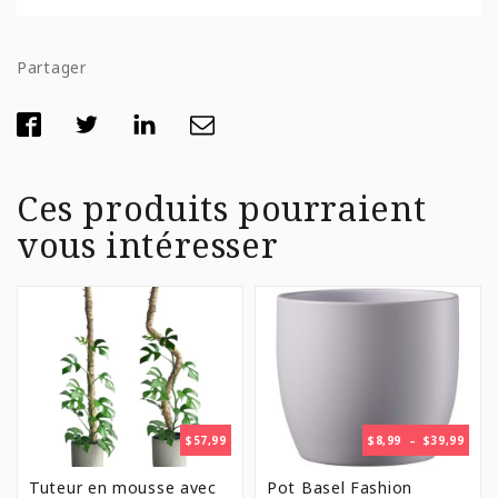
Partager
Ces produits pourraient
vous intéresser
PLAG
$
57,99
$
8,99
–
$
39,99
DE
PRIX 
Tuteur en mousse avec
Pot Basel Fashion