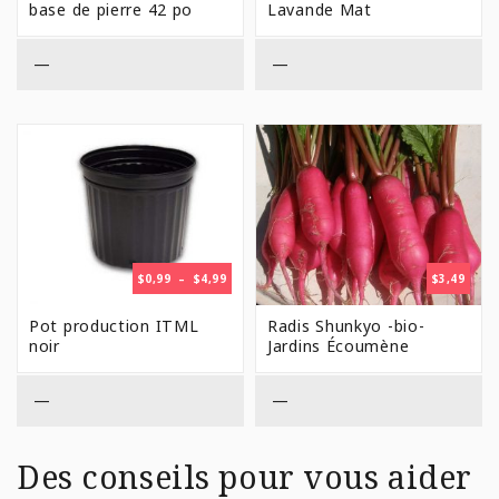
$8,99
base de pierre 42 po
Lavande Mat
À
$39,9
—
—
PLAGE
$
0,99
–
$
4,99
$
3,49
DE
PRIX :
Pot production ITML
Radis Shunkyo -bio-
$0,99
noir
Jardins Écoumène
À
$4,99
—
—
Des conseils pour vous aider