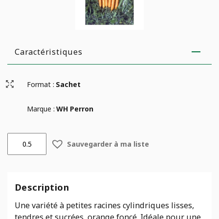
Caractéristiques
Format :
Sachet
Marque :
WH Perron
quantité
Sauvegarder à ma liste
de
Carotte
Little
Finger
Description
-
Biologique
Une variété à petites racines cylindriques lisses,
tendres et sucrées, orange foncé. Idéale pour une