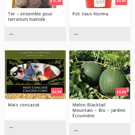
$
15,99
$
4,99
Ter – ensemble pour
Pot Vaso Norma
terrarium humide
—
—
$
4,99
$
4,49
Maïs concassé
Melon Blacktail
Mountain – Bio – Jardins
Écoumène
—
—