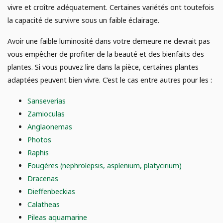
E
vivre et croître adéquatement. Certaines variétés ont toutefois
AGRICULTURE URBAINE
Analyse de sol
la capacité de survivre sous un faible éclairage.
Campagne de financement
JARDINAGE
Avoir une faible luminosité dans votre demeure ne devrait pas
vous empêcher de profiter de la beauté et des bienfaits des
Poules
plantes. Si vous pouvez lire dans la pièce, certaines plantes
POTAGER
adaptées peuvent bien vivre. C’est le cas entre autres pour les :
Sanseverias
Zamioculas
Anglaonemas
Photos
Raphis
Fougères (nephrolepsis, asplenium, platycirium)
Dracenas
Dieffenbeckias
Calatheas
Pileas aquamarine