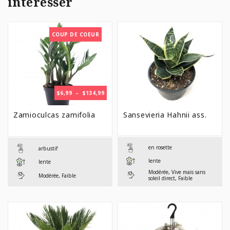
intéresser
COUP DE COEUR
PLAGE
$
6,99
–
$
134,99
DE
PRIX :
Zamioculcas zamifolia
Sansevieria Hahnii ass.
$6,99
À
$134,99
en rosette
arbustif
lente
lente
Modérée, Vive mais sans
Modérée, Faible
soleil direct, Faible