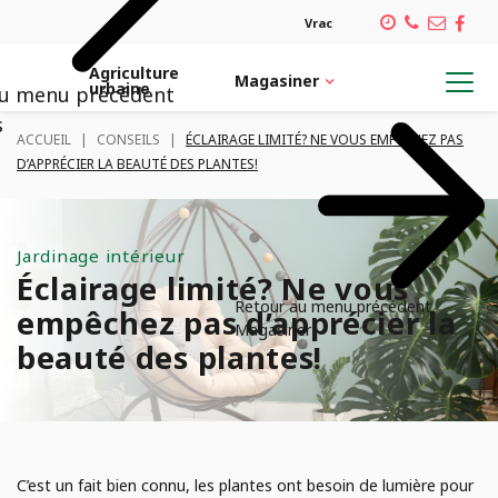
Vrac
Agriculture
Magasiner
urbaine
au menu précédent
Retour au menu précédent
Retour au menu précédent
Retour au menu précédent
Retour au menu précédent
s
ACCUEIL
|
CONSEILS
|
ÉCLAIRAGE LIMITÉ? NE VOUS EMPÊCHEZ PAS
D’APPRÉCIER LA BEAUTÉ DES PLANTES!
MAGASINER
SERVICES
INSPIRATION
CARRIÈRES
Architecte paysagiste
Plantes et pots
Notre équipe
PLANTES TROPICALES
Jardinage intérieur
Verdissement de bureau
Emplois
Éclairage limité? Ne vous
POTS DÉCORATIFS CONTENANTS
Retour au menu précédent
empêchez pas d’apprécier la
Magasiner
Confection de pots
beauté des plantes!
ORNITHOLOGIE
Aménagement de plate-bande
VÉGÉTAUX
Service de plantation
C’est un fait bien connu, les plantes ont besoin de lumière pour