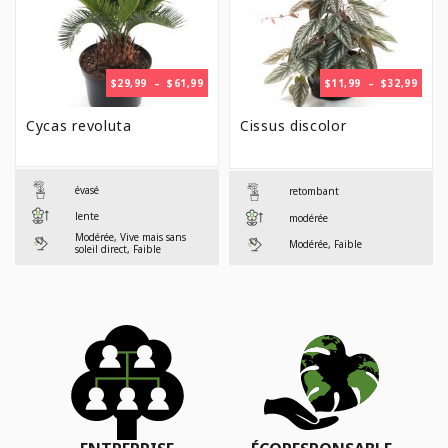
PLAGE
PLAG
$
29,99
–
$
61,99
$
11,99
–
$
32,99
DE
DE
PRIX :
PRIX 
Cycas revoluta
Cissus discolor
$29,99
$11,9
À
À
$61,99
$32,9
évasé
retombant
lente
modérée
Modérée, Vive mais sans
Modérée, Faible
soleil direct, Faible