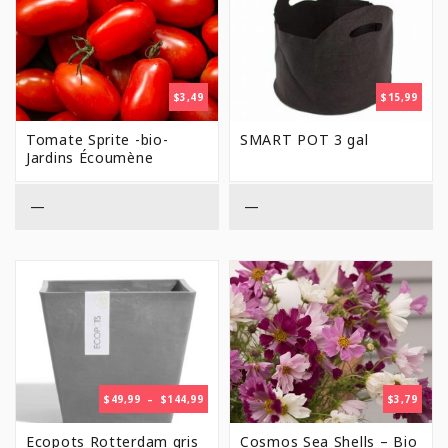
$
3,49
$
15,99
Tomate Sprite -bio-
SMART POT 3 gal
Jardins Écoumène
—
—
PLAGE
$
49,99
–
$
144,99
$
3,79
DE
PRIX :
Ecopots Rotterdam gris
Cosmos Sea Shells – Bio