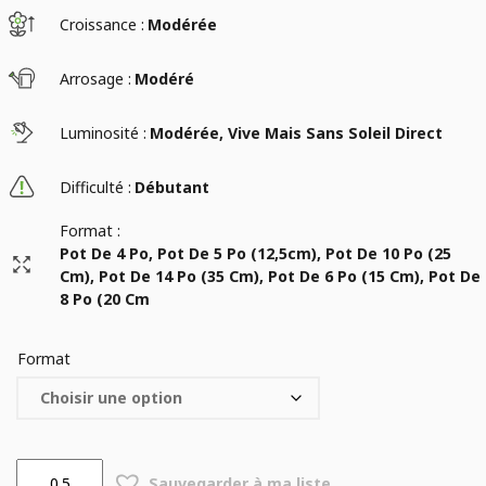
Croissance :
Modérée
Arrosage :
Modéré
Luminosité :
Modérée, Vive Mais Sans Soleil Direct
Difficulté :
Débutant
Format :
Pot De 4 Po, Pot De 5 Po (12,5cm), Pot De 10 Po (25
Cm), Pot De 14 Po (35 Cm), Pot De 6 Po (15 Cm), Pot De
8 Po (20 Cm
Format
quantité
Sauvegarder à ma liste