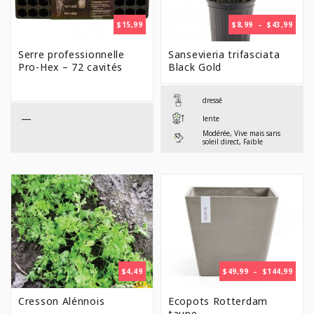
PLAG
$
15,99
$
8,99
–
$
43,99
DE
PRIX 
Serre professionnelle
Sansevieria trifasciata
$8,99
Pro-Hex – 72 cavités
Black Gold
À
$43,9
dressé
—
lente
Modérée, Vive mais sans
soleil direct, Faible
PLAG
$
4,49
$
49,99
–
$
144,99
DE
PRIX 
Cresson Alénnois
Ecopots Rotterdam
$49,9
taupe