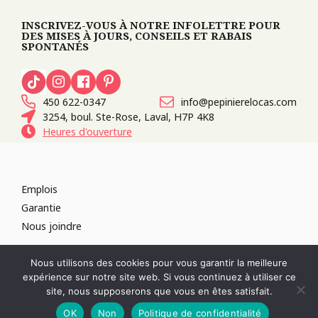
INSCRIVEZ-VOUS À NOTRE INFOLETTRE POUR
DES MISES À JOURS, CONSEILS ET RABAIS
SPONTANÉS
450 622-0347
info@pepinierelocas.com
3254, boul. Ste-Rose, Laval, H7P 4K8
Heures d'ouverture
Emplois
Garantie
Nous joindre
TOUS DROITS RÉSERVÉS 2026
PÉPINIÈRE LOCAS
CONCEPTION DE
Nous utilisons des cookies pour vous garantir la meilleure
SITES WEB :
PAR DESIGN, AGENCE WEB
expérience sur notre site web. Si vous continuez à utiliser ce
RÉVOQUER LE CONSENTEMENT
site, nous supposerons que vous en êtes satisfait.
POLITIQUE DE CONFIDENTIALITÉ
OK
Non
Politique de confidentialité