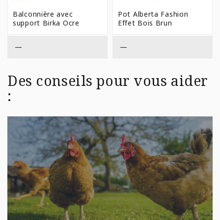
DE
PRIX 
Balconnière avec
Pot Alberta Fashion
$25,9
support Birka Ocre
Effet Bois Brun
À
$59,9
—
—
Des conseils pour vous aider
: