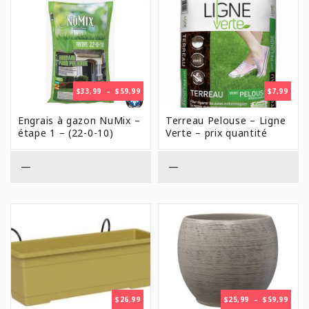
PLAGE
$
33,99
–
$
59,99
$
7,99
DE
PRIX :
Engrais à gazon NuMix –
Terreau Pelouse – Ligne
$33,99
étape 1 – (22-0-10)
Verte – prix quantité
À
$59,99
—
—
PLAG
$
26,99
$
25,99
–
$
59,99