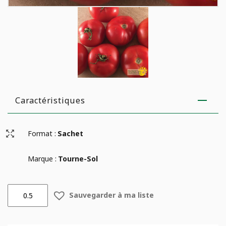
Caractéristiques
Format :
Sachet
Marque :
Tourne-Sol
quantité
Sauvegarder à ma liste
de
Tomate
Rouge