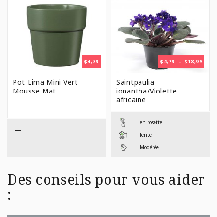
PLAG
$
4,99
$
4,79
–
$
18,99
DE
PRIX 
Pot Lima Mini Vert
Saintpaulia
$4,79
Mousse Mat
ionantha/Violette
À
africaine
$18,9
en rosette
—
lente
Modérée
Des conseils pour vous aider
: