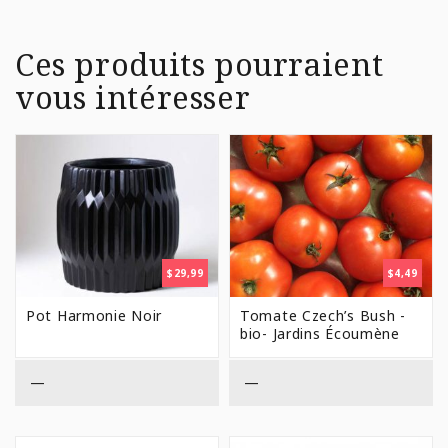
Ces produits pourraient
vous intéresser
$
29,99
$
4,49
Pot Harmonie Noir
Tomate Czech’s Bush -
bio- Jardins Écoumène
—
—